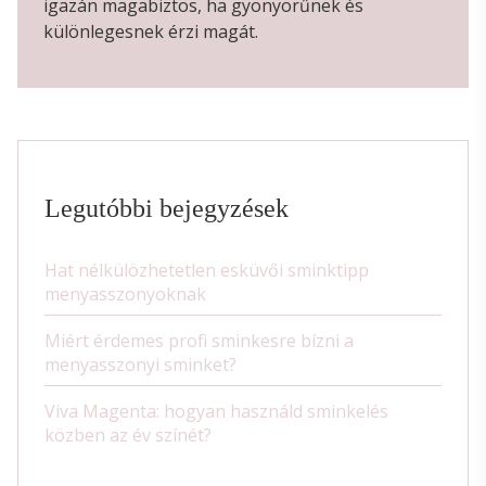
igazán magabiztos, ha gyönyörűnek és
különlegesnek érzi magát.
Legutóbbi bejegyzések
Hat nélkülözhetetlen esküvői sminktipp
menyasszonyoknak
Miért érdemes profi sminkesre bízni a
menyasszonyi sminket?
Viva Magenta: hogyan használd sminkelés
közben az év színét?