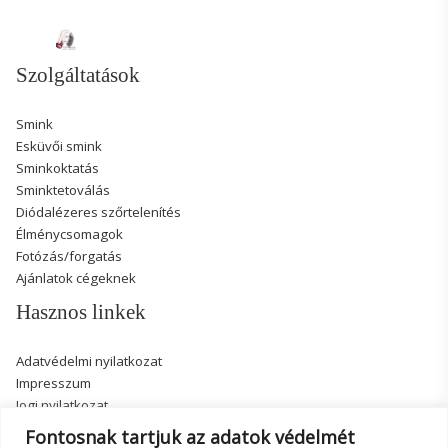
Szolgáltatások
Smink
Esküvői smink
Sminkoktatás
Sminktetoválás
Diódalézeres szőrtelenítés
Élménycsomagok
Fotózás/forgatás
Ajánlatok cégeknek
Hasznos linkek
Adatvédelmi nyilatkozat
Impresszum
Jogi nyilatkozat
Fontosnak tartjuk az adatok védelmét
Elérhetőségeim