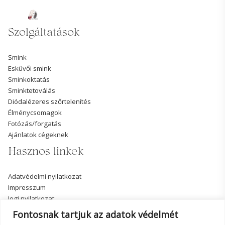
Szolgáltatások
Smink
Esküvői smink
Sminkoktatás
Sminktetoválás
Diódalézeres szőrtelenítés
Élménycsomagok
Fotózás/forgatás
Ajánlatok cégeknek
Hasznos linkek
Adatvédelmi nyilatkozat
Impresszum
Jogi nyilatkozat
Elérhetőségeim
Fontosnak tartjuk az adatok védelmét